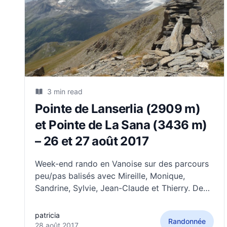
3 min read
Pointe de Lanserlia (2909 m)
et Pointe de La Sana (3436 m)
– 26 et 27 août 2017
Week-end rando en Vanoise sur des parcours
peu/pas balisés avec Mireille, Monique,
Sandrine, Sylvie, Jean-Claude et Thierry. Deux
beaux sommets dans la musette. Et des
panoramas haute montagne plein les mirettes
patricia
Randonnée
! Samedi matin, nous sommes partis du
28 août 2017