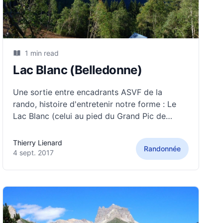
1 min read
Lac Blanc (Belledonne)
Une sortie entre encadrants ASVF de la
rando, histoire d'entretenir notre forme : Le
Lac Blanc (celui au pied du Grand Pic de
Belledonne), au départ de Pré Marcel, via le
refuge Jean Collet, dans une ambiance de
Thierry Lienard
Randonnée
1ere neige quasi automnale. (Den cumulé =
4 sept. 2017
1100m, sylvie, Patricia) A la