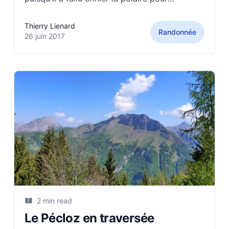
certaines, ou le bonnet, ou les gants pour
d'autres (qui ne quittent jamais le sac d'un
Thierry Lienard
Randonnée
bon montagnard comme chacun sait !). En
26 juin 2017
effet,
2 min read
Le Pécloz en traversée