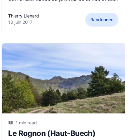
manger au sommet, que déjà nous
redescendons pour aller faire notre devoir de
Thierry Lienard
Randonnée
citoyen. (Den = 900 m)
13 juin 2017
1 min read
Le Rognon (Haut-Buech)