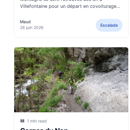
Villefontaine pour un départ en covoiturage
vers la falaise des Brieux, à Saint-Égrève. Les
véhicules, bien remplis et chargés de matériel,
Maud
Escalade
ont pris la route dans la bonne humeur afin
26 juin 2026
d'installer
1 min read