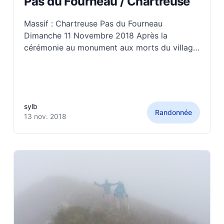
Pas du Fourneau / Chartreuse
Massif : Chartreuse Pas du Fourneau
Dimanche 11 Novembre 2018 Après la
cérémonie au monument aux morts du village
du Pré (qui nous a permis d’observer aux
jumelles le fameux pas du Fourneau), on arrive
au parking du Pré d’Orcel. Là, il faut prendre
le chemin qui mène au
sylb
Randonnée
13 nov. 2018