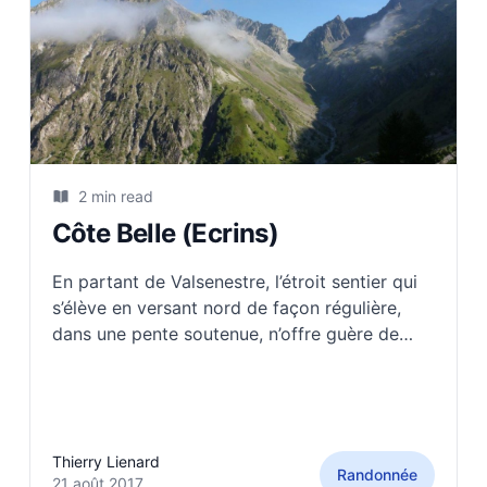
2 min read
Côte Belle (Ecrins)
En partant de Valsenestre, l’étroit sentier qui
s’élève en versant nord de façon régulière,
dans une pente soutenue, n’offre guère de
place à la pause.Ce n’est que 100 m sous le
col (soit pratiquement à l’arrivée) que nous
pouvons faire une halte et observer
Thierry Lienard
Randonnée
21 août 2017