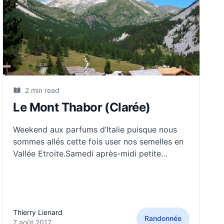
2 min read
Le Mont Thabor (Clarée)
Weekend aux parfums d’Italie puisque nous
sommes allés cette fois user nos semelles en
Vallée Etroite.Samedi après-midi petite
randonnée au col des Thures, avec la famille
Clément, puis Claire et Lucien Guillermin nous
rejoignent. Repas et nuitée au refuge Terzo
Alpini à l’accueil sympathique.Dimanche,
Thierry Lienard
malgré l’
Randonnée
7 août 2017