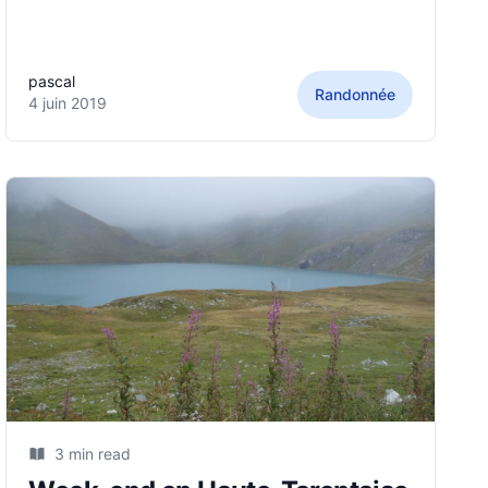
hameau de la Bottière mais pas seuls au
sommet, randonneurs et trailers convergeant
en nombre au sommet à
pascal
Randonnée
4 juin 2019
3 min read