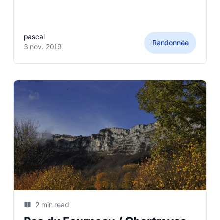
Chartreuse en partant de Pré Orcel. Mais
cette fois çi, c'était pour les Rochers et le
Sangle des Belles Ombres. Peu avant le
pascal
Randonnée
3 nov. 2019
2 min read