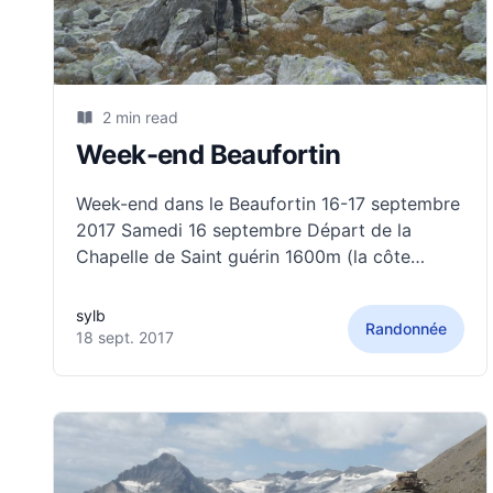
2 min read
Week-end Beaufortin
Week-end dans le Beaufortin 16-17 septembre
2017 Samedi 16 septembre Départ de la
Chapelle de Saint guérin 1600m (la côte
d'Aime) pour les lacs de la Portette, le col de
la Charbonnière (2495) et la cime de la pointe
sylb
Randonnée
de Cerdosse (2595 m). Descente sur le refuge
18 sept. 2017
de