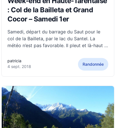
Week-end en Haute-Tarentaise
: Col de la Bailleta et Grand
Cocor – Samedi 1er
Samedi, départ du barrage du Saut pour le
col de la Bailleta, par le lac du Santel. La
météo n’est pas favorable. Il pleut et là-haut il
neige. Presque sous le col, nous rencontrons
un chamois, peu farouche, caché dans la
patricia
Randonnée
brume. Nous essayons d’imaginer le beau
4 sept. 2018
panorama