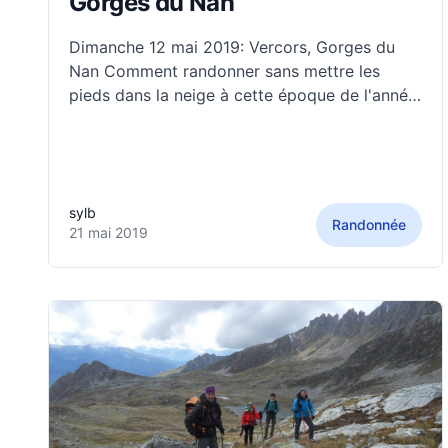
Gorges du Nan
Dimanche 12 mai 2019: Vercors, Gorges du
Nan Comment randonner sans mettre les
pieds dans la neige à cette époque de l'année
? Les Gorges du Nan au départ de Cognin les
Gorges jusqu'au petit village de Maleval !
Dénivelé : 960 m
sylb
Randonnée
21 mai 2019