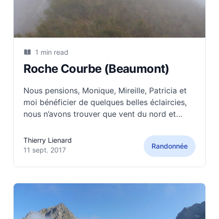
1 min read
Roche Courbe (Beaumont)
Nous pensions, Monique, Mireille, Patricia et
moi bénéficier de quelques belles éclaircies,
nous n’avons trouver que vent du nord et
nuages. Aussi le parcours de crête était-il
vivifiant et la vue plus que limitée. Pas de quoi
Thierry Lienard
Randonnée
entamer notre moral mais à refaire dans des
11 sept. 2017
conditions moins automnales. Au