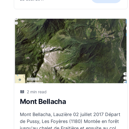
parking de Bellecombe (2307 m), au-dessus
de Termignon pour monter à la
2 min read
Mont Bellacha
Mont Bellacha, Lauzière 02 juillet 2017 Départ
de Pussy, Les Foyères (1180) Montée en forêt
jusqu'au chalet de Fraitière et ensuite au col