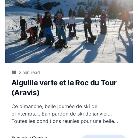
2 min read
Aiguille verte et le Roc du Tour
(Aravis)
Ce dimanche, belle journée de ski de
printemps…. Euh pardon de ski de janvier…
Toutes les conditions réunies pour une belle
rando dans ce massif des Aravis merveilleux,
manquait toutefois un peu de neige… C’est ainsi
Françoise Comina