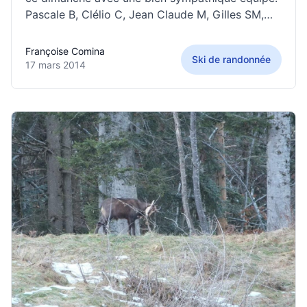
Pascale B, Clélio C, Jean Claude M, Gilles SM,
Bruno et moi-même: objectif l’aiguille de
l’Epaisseur dans le massif des Aiguilles d’Arves.
Françoise Comina
Ski de randonnée
Départ très matinal pour chaussage à 8h15
17 mars 2014
depuis Bonnenuit (1656m)