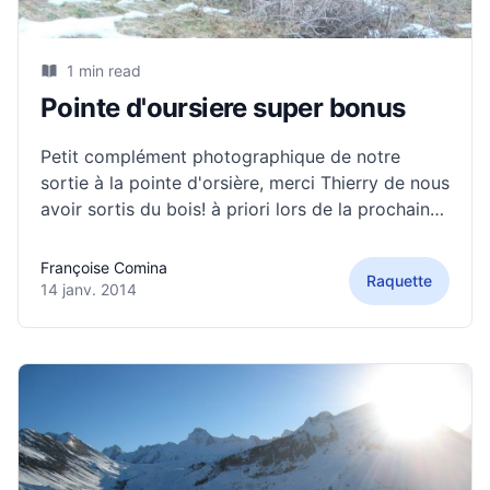
1 min read
Pointe d'oursiere super bonus
Petit complément photographique de notre
sortie à la pointe d'orsière, merci Thierry de nous
avoir sortis du bois! à priori lors de la prochaine
c'est bien les raquettes qui devraient nous
porter!
Françoise Comina
Raquette
14 janv. 2014