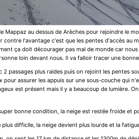
le Mappaz au dessus de Arèches pour rejoindre le m
ar contre l'avantage c'est que les pentes d'accès au 
ement ça doit décourager pas mal de monde car nous
rsonne loin devant nous. Il va falloir tracer une bonn
2 passages plus raides puis on rejoint les pentes so
x pour assurer les appuis sur une sous-couche qui n'e
 nuageux est présent mais il y a beaucoup de lumière.
per bonne condition, la neige est restée froide et po
plus difficile, la neige devient plus lourde et la fatig
fin, on sent les 17 km de distance et les 1300m de déni