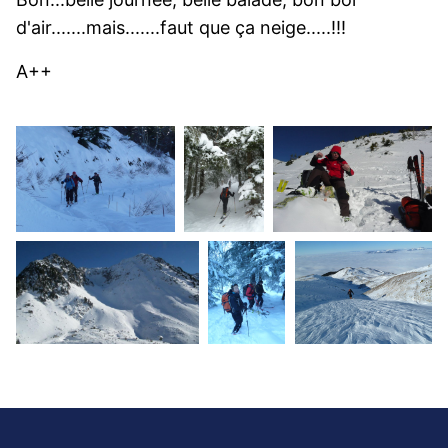
d'air.......mais.......faut que ça neige.....!!!
A++