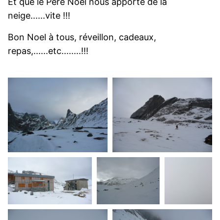
Et que le Père Noël nous apporte de la
neige......vite !!!
Bon Noel à tous, réveillon, cadeaux,
repas,......etc........!!!