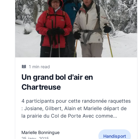
1 min read
Un grand bol d'air en
Chartreuse
4 participants pour cette randonnée raquettes
: Josiane, Gilbert, Alain et Marielle départ de
la prairie du Col de Porte Avec comme
objectif le Charmant Som. La neige était au
RDV,un vent glacial aussi...
Marielle Bonningue
Handisport
25 janv. 2015