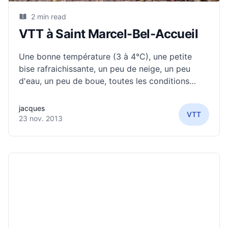
2 min read
VTT à Saint Marcel-Bel-Accueil
Une bonne température (3 à 4°C), une petite
bise rafraichissante, un peu de neige, un peu
d'eau, un peu de boue, toutes les conditions
étaient réunies pour faire une petite balade en
VTT. 3 courageux et 1 courageuse m'ont
jacques
VTT
accompagné sur un joli parcours de
23 nov. 2013