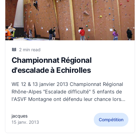
2 min read
Championnat Régional
d'escalade à Echirolles
WE 12 & 13 janvier 2013 Championnat Régional
Rhône-Alpes "Escalade difficulté" 5 enfants de
l'ASVF Montagne ont défendu leur chance lors
de ce championnat de haut niveau, sur une belle
structure de 12mètres de haut. Samedi 12 -->
jacques
Compétition
épreuve pour les Cadets etJuniors Dimanche 13
15 janv. 2013