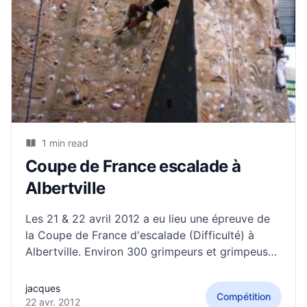
1 min read
Coupe de France escalade à
Albertville
Les 21 & 22 avril 2012 a eu lieu une épreuve de
la Coupe de France d'escalade (Difficulté) à
Albertville. Environ 300 grimpeurs et grimpeuses
se sont affrontés sur ce grand mur (18m de
haut), en catégories Minime / Cadet / Junio /
jacques
Compétition
Senior. 5 jeunes de l'ASVF Montagne
22 avr. 2012