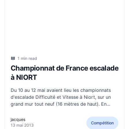
1 min read
Championnat de France escalade
à NIORT
Du 10 au 12 mai avaient lieu les championnats
d'escalade Difficulté et Vitesse à Niort, sur un
grand mur tout neuf (16 mètres de haut). En
difficulté, 2 représentants de l'ASVF Montagne
ont participé en catégorie Cadets (60
jacques
Compétition
compétiteurs sélectionnés). Romaric fait une
13 mai 2013