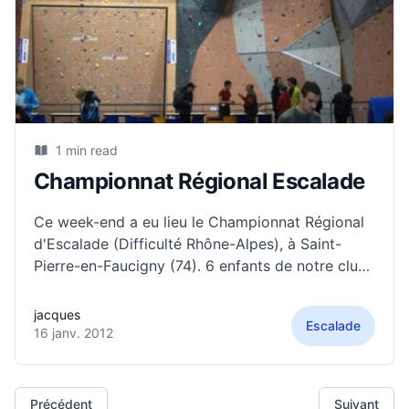
1 min read
Championnat Régional Escalade
Ce week-end a eu lieu le Championnat Régional
d'Escalade (Difficulté Rhône-Alpes), à Saint-
Pierre-en-Faucigny (74). 6 enfants de notre club
ont participé à cette compétition. Le club revient
avec un jeune sur le podium Cadet. Résultats :
jacques
Escalade
Minimes Garçons (52 participants) Baptiste
16 janv. 2012
NOULETTE. 16ème Maxence JANIN. 31ème
Cadettes (49 participants)
Précédent
Suivant