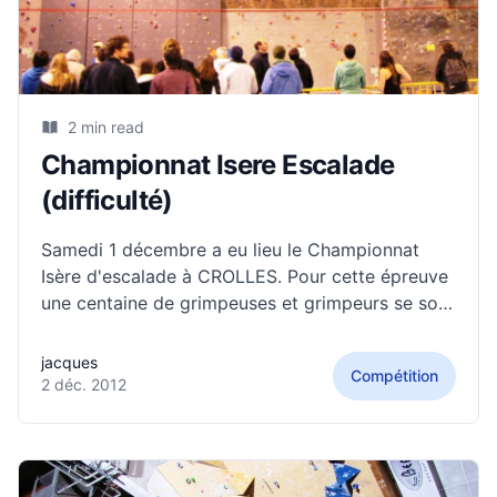
2 min read
Championnat Isere Escalade
(difficulté)
Samedi 1 décembre a eu lieu le Championnat
Isère d'escalade à CROLLES. Pour cette épreuve
une centaine de grimpeuses et grimpeurs se sont
retrouvés dans le gymnase "La Marelle" pour une
journée de grimpe. Au programme : 4 voies de
jacques
Compétition
qualification, et une voie de finale pour
2 déc. 2012