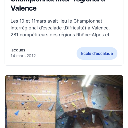
Valence
Les 10 et 11mars avait lieu le Championnat
Interrégional d’escalade (Difficulté) à Valence.
281 compétiteurs des régions Rhône-Alpes et
Auvergne, se sont affrontés dans les différentes
catégories (Minime / Cadet / Junior / Senior /
jacques
Ecole d'escalade
Vétéran). Cette compétition était une épreuve
14 mars 2012
qualificative pour le championnat de France,
prévu à Thionville les 7 et