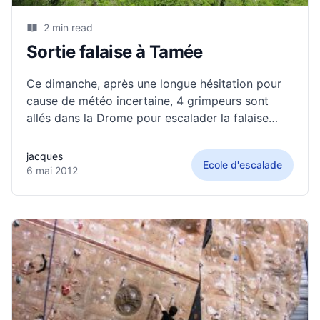
2 min read
Sortie falaise à Tamée
Ce dimanche, après une longue hésitation pour
cause de météo incertaine, 4 grimpeurs sont
allés dans la Drome pour escalader la falaise
nommée "L'auberge espagnole" (Falaise proche
du petit village de Tamée, à 1h30 de
jacques
Ecole d'escalade
Villefontaine. Romaric, Romain, Baptiste et Pierre
6 mai 2012
ont passé une bonne journée