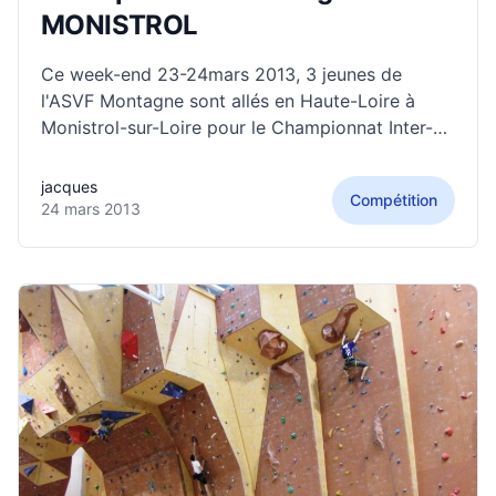
MONISTROL
Ce week-end 23-24mars 2013, 3 jeunes de
l'ASVF Montagne sont allés en Haute-Loire à
Monistrol-sur-Loire pour le Championnat Inter-
Régions (Rhône-Alpes / Auvergne). Compétition
organisée sur un joli mur neufde 12mètres de
jacques
Compétition
haut (terminé le 4mars 2013). Dernière
24 mars 2013
compétition pour une qualification au
Championnat de France d'escalade Difficulté.