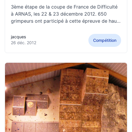
3ème étape de la coupe de France de Difficulté
à ARNAS, les 22 & 23 décembre 2012. 650
grimpeurs ont participé à cette épreuve de haut
niveau. Romain, Romaric, Baptiste et Esther
(également sur l'épreuve de vitesse) ont tenté
jacques
Compétition
leur chance le samedi pour les qualifications.
26 déc. 2012
Première étape