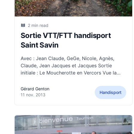
2 min read
Sortie VTT/FTT handisport
Saint Savin
Avec : Jean Claude, GeGe, Nicole, Agnès,
Claude, Jean Jacques et Jacques Sortie
initiale : Le Moucherotte en Vercors Vue la
météo nous nous sommes rapatriés sur les
collines de Saint Savin. En effet à 8H30 pluie
Gérard Genton
Handisport
battante à Villefontaine. Le cœur n’y est pas.
11 nov. 2013
Arrivée à 9H à St Savin,