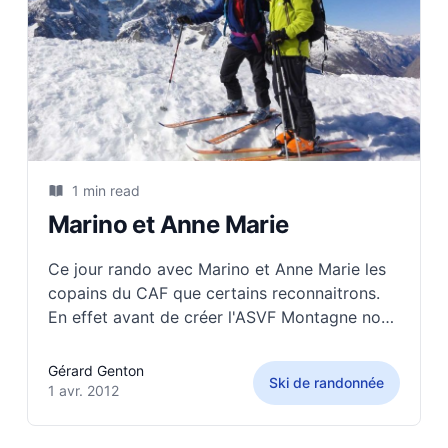
1 min read
Marino et Anne Marie
Ce jour rando avec Marino et Anne Marie les
copains du CAF que certains reconnaitrons.
En effet avant de créer l'ASVF Montagne nous
avons oeuvré au sein du CAF de Bourgoin Je
vous laisse le soin de reconnaître le lieu (c'est
Gérard Genton
Ski de randonnée
évident) à travers les photos
1 avr. 2012