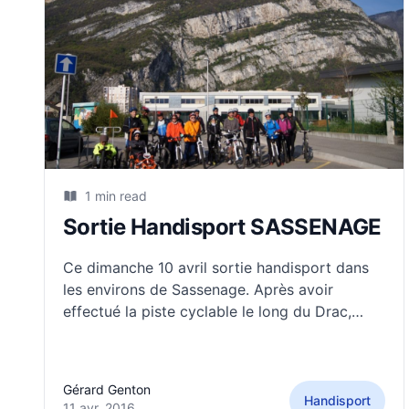
1 min read
Sortie Handisport SASSENAGE
Ce dimanche 10 avril sortie handisport dans
les environs de Sassenage. Après avoir
effectué la piste cyclable le long du Drac,
nous sommes montés à La Tour Sans Venin en
direction de Saint Nizier de Moucherotte.
Participation record à cette sortie : 19
Gérard Genton
personnes. Pierre paraplégique en Handbike
Handisport
11 avr. 2016