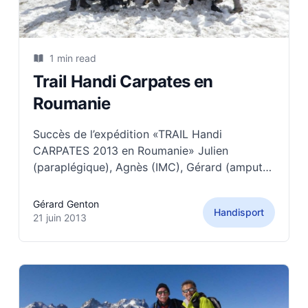
1 min read
Trail Handi Carpates en
Roumanie
Succès de l’expédition «TRAIL Handi
CARPATES 2013 en Roumanie» Julien
(paraplégique), Agnès (IMC), Gérard (amputé
de jambe), Fabienne (amputé de jambe),
Samuel (mal voyant) et Jacques (Myopathe)
Gérard Genton
Handisport
ont rempli leurs objectifs sportifs,
21 juin 2013
accompagnés de 10 compagnons sportifs. Le
massif des Carpates méridionales a été
traversé de Sinaia à Sibiu.