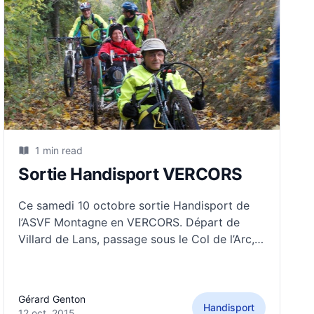
1 min read
Sortie Handisport VERCORS
Ce samedi 10 octobre sortie Handisport de
l’ASVF Montagne en VERCORS. Départ de
Villard de Lans, passage sous le Col de l’Arc,
les Allières, descente à Lans en Vercors et
final sur la voie verte, pour revenir à Villard de
Lans. 30 km, 700m DM+ A VTT, FTT,
Gérard Genton
Handisport
12 oct. 2015