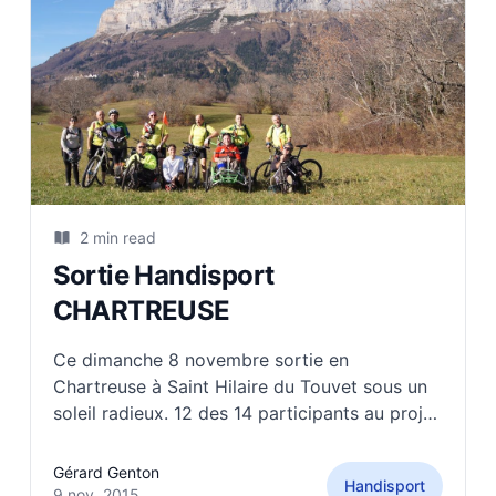
2 min read
Sortie Handisport
CHARTREUSE
Ce dimanche 8 novembre sortie en
Chartreuse à Saint Hilaire du Touvet sous un
soleil radieux. 12 des 14 participants au projet
"Handi' Cap 2016 HIMALAYA" étaient
présents. Circuit trés technique prévu par
Gérard Genton
Handisport
Pierre où il a fallu, tirer, pousser les 2
9 nov. 2015