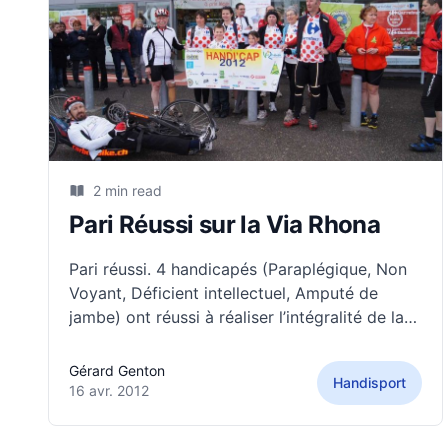
2 min read
Pari Réussi sur la Via Rhona
Pari réussi. 4 handicapés (Paraplégique, Non
Voyant, Déficient intellectuel, Amputé de
jambe) ont réussi à réaliser l’intégralité de la
distance reliant le lac Léman à la mer
Méditerranée soit 600 km en 6 jours par la «
Gérard Genton
Handisport
VIARHONA » Logistique irréprochable, temps
16 avr. 2012
plaisant, ambiance solidaire fabuleuse.Des
rencontres tout le long