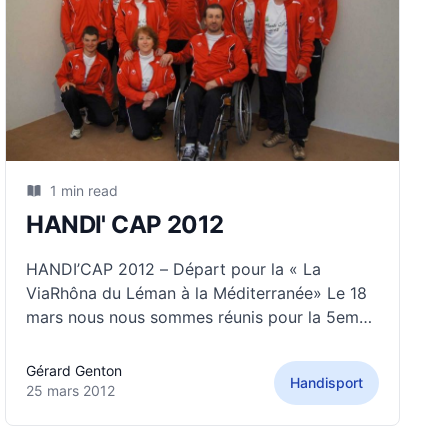
1 min read
HANDI' CAP 2012
HANDI’CAP 2012 – Départ pour la « La
ViaRhôna du Léman à la Méditerranée» Le 18
mars nous nous sommes réunis pour la 5eme
et dernière fois à Condrieu au bord du Rhône
pour finaliser les derniers préparatifs, avant le
Gérard Genton
Handisport
départ pour notre grande aventure de 650 km
25 mars 2012
le 8 avril