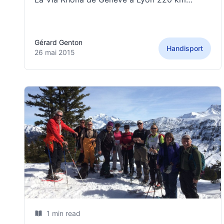
effectués avec 21 personnes dont 5
paraplègiques 2 tétraplégiques 1 polio 1mal
voyante 1 amputé de jambe 3 jours de soleil
Gérard Genton
avec une ambiance, sans
Handisport
26 mai 2015
1 min read