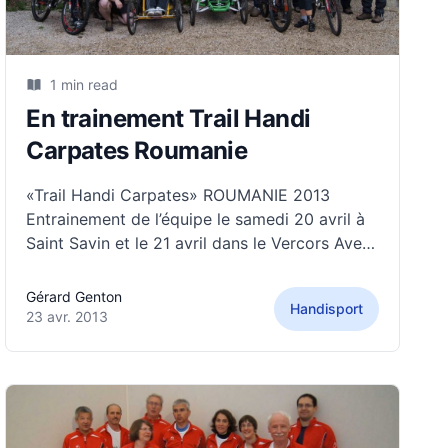
1 min read
En trainement Trail Handi
Carpates Roumanie
«Trail Handi Carpates» ROUMANIE 2013
Entrainement de l’équipe le samedi 20 avril à
Saint Savin et le 21 avril dans le Vercors Avec
* Julien Paraplégique * Agnès Infirme Moteur
Cérébral * Samuel Mal Voyant * Jacques
Gérard Genton
Handisport
Myopathe * Fabienne Amputé de Jambe *
23 avr. 2013
Gérard Amputé de Jambe Circuit pédestre,
FTT et VTT : le samedi