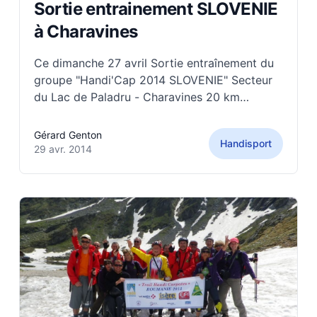
Sortie entrainement SLOVENIE
à Charavines
Ce dimanche 27 avril Sortie entraînement du
groupe "Handi'Cap 2014 SLOVENIE" Secteur
du Lac de Paladru - Charavines 20 km
effectués, avec 500m D+ 18 personnes
présentes dont : 2 FTT pour Agnès IMC et
Gérard Genton
Handisport
Marie paraplégique 1 HandBike pour Denis
29 avr. 2014
paraplégique 1 tandem pour Josiane non