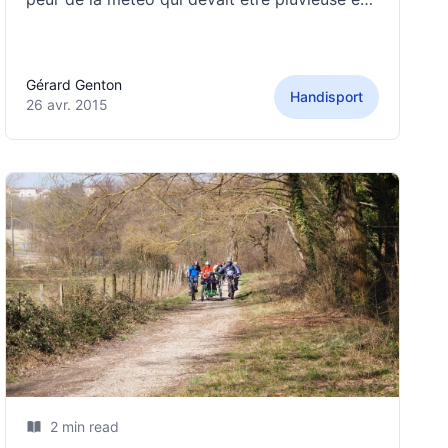
qui en fait s'est avérée ensoleillée. Jérôme,
Josiane, Jean Claude, Nicole et GeGe ont
réalisé un circuit autour d'Apprieu de Rives
Gérard Genton
Handisport
26 avr. 2015
2 min read