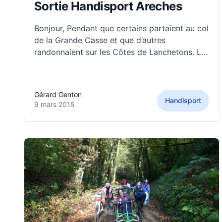
Sortie Handisport Areches
Bonjour, Pendant que certains partaient au col
de la Grande Casse et que d’autres
randonnaient sur les Côtes de Lanchetons. Le
groupe HandiSport se rendait à Arêches en
Beaufortin. Nous étions 11, 3 à peau de
phoque et 7 à raquettes sur le même
Gérard Genton
parcours. Dans le groupe, une
Handisport
9 mars 2015