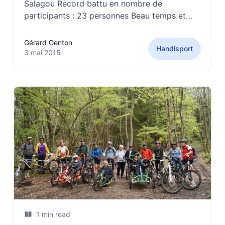
Salagou Record battu en nombre de
participants : 23 personnes Beau temps et
région magnifique. 120km effectués pour plus
de 2000m de dénivellé positif.
Gérard Genton
Handisport
3 mai 2015
1 min read