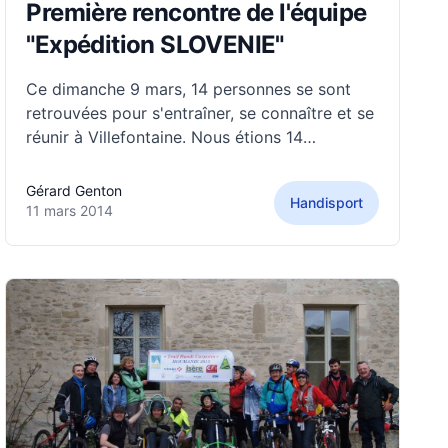
Première rencontre de l'équipe
"Expédition SLOVENIE"
Ce dimanche 9 mars, 14 personnes se sont
retrouvées pour s'entraîner, se connaître et se
réunir à Villefontaine. Nous étions 14
personnes du projet "Handi'Cap 2014
SLOVENIE", présentes. Denis était absent pour
Gérard Genton
Handisport
des raisons de jeux paralympique de Sotchi et
11 mars 2014
Jérôme pour des raisons