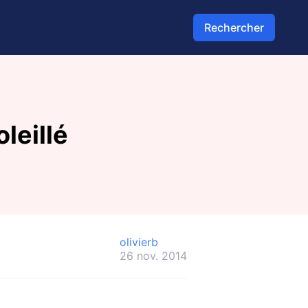
Rechercher
leillé
olivierb
26 nov. 2014